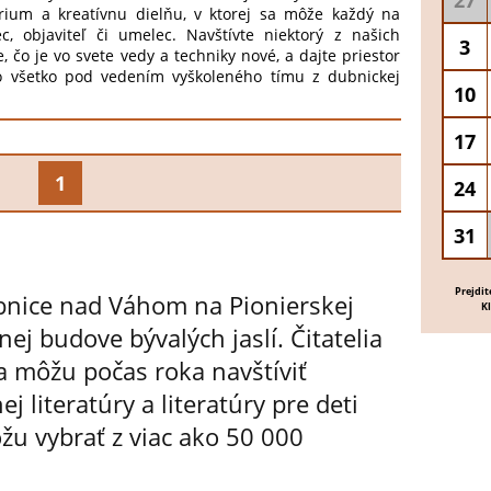
27
órium a kreatívnu dielňu, v ktorej sa môže každý na
ec, objaviteľ či umelec. Navštívte niektorý z našich
3
e, čo je vo svete vedy a techniky nové, a dajte priestor
 To všetko pod vedením vyškoleného tímu z dubnickej
10
o môžete v SMARTLabe nájsť? Prvé programovanie s
 robotiku s Ozobotmi, Programovateľné LEGO SPIKE.
ám bude k dispozícii 3D tlačiareň, Rezací ploter,
17
a termolis na výrobu hrnčekov a tričiek, kreatívne sady
 miest na kurz je limitovaný a vstup je možný len s
1
24
ovať sa budete môcť na kniznica@dubnica.eu. Tešíme
31
Prejdit
Dubnice nad Váhom na Pionierskej
K
nej budove bývalých jaslí. Čitatelia
ia môžu počas roka navštíviť
j literatúry a literatúry pre deti
ôžu vybrať z viac ako 50 000