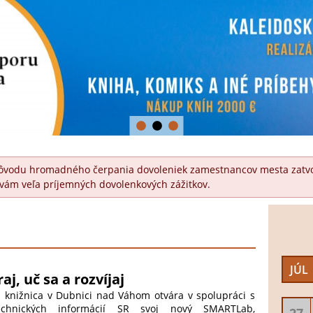
1
2
3
z dôvodu hromadného čerpania dovoleniek zamestnancov mesta zatvor
vám veľa príjemných dovolenkových zážitkov.
JÚL
aj, uč sa a rozvíjaj
ká knižnica v Dubnici nad Váhom otvára v spolupráci s
echnických informácií SR svoj nový SMARTLab,