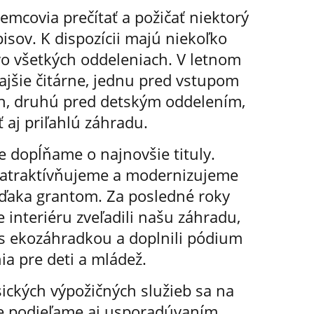
mcovia prečítať a požičať niektorý
pisov. K dispozícii majú niekoľko
vo všetkých oddeleniach. V letnom
jšie čitárne, jednu pred vstupom
ch, druhú pred detským oddelením,
ť aj priľahlú záhradu.
 dopĺňame o najnovšie tituly.
zatraktívňujeme a modernizujeme
 vďaka grantom. Za posledné roky
interiéru zveľadili našu záhradu,
 s ekozáhradkou a doplnili pódium
ia pre deti a mládež.
ických výpožičných služieb sa na
e podieľame aj usporadúvaním