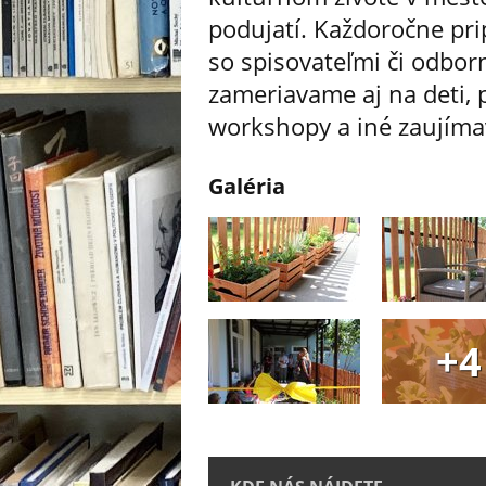
podujatí. Každoročne pri
so spisovateľmi či odbo
zameriavame aj na deti, 
workshopy a iné zaujíma
Galéria
+4