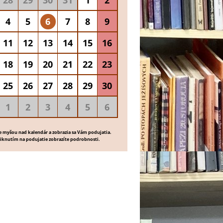
28
29
30
31
1
2
4
5
6
7
8
9
11
12
13
14
15
16
18
19
20
21
22
23
25
26
27
28
29
30
1
2
3
4
5
6
e myšou nad kalendár a zobrazia sa Vám podujatia.
liknutím na podujatie zobrazíte podrobnosti.