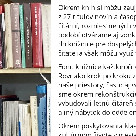
Okrem kníh si môžu záuje
z 27 titulov novín a časo
čitární, rozmiestnených 
období otvárame aj vonka
do knižnice pre dospelý
čitatelia však môžu využi
Fond knižnice každoročne
Rovnako krok po kroku 
naše priestory, často aj
sme okrem rekonštrukcie 
vybudovali letnú čitáreň
a iný nábytok do oddelen
Okrem poskytovania klas
kultúrnom živote v mest