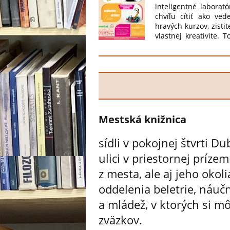
inteligentné laborat
chvíľu cítiť ako ved
hravých kurzov, zistit
vlastnej kreativite.
knižnice. Čo všetk
Micro:bitmi , Hravú
Počas celého roka V
Sublimačná tlačiareň 
na pyrografiu. Počet
rezerváciou. Prihlas
sa na Vás
Mestská knižnica
sídli v pokojnej štvrti 
ulici v priestornej prízem
z mesta, ale aj jeho okol
oddelenia beletrie, náučne
a mládež, v ktorých si m
zväzkov.