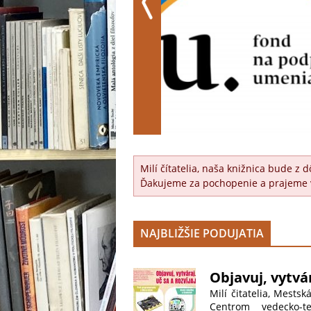
Milí čítatelia, naša knižnica bude 
Ďakujeme za pochopenie a prajeme 
NAJBLIŽŠIE PODUJATIA
Objavuj, vytvár
Milí čitatelia, Mests
Centrom vedecko-t