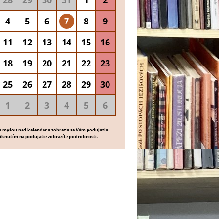
28
29
30
31
1
2
4
5
6
7
8
9
11
12
13
14
15
16
18
19
20
21
22
23
25
26
27
28
29
30
1
2
3
4
5
6
e myšou nad kalendár a zobrazia sa Vám podujatia.
liknutím na podujatie zobrazíte podrobnosti.