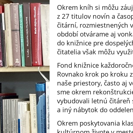
Okrem kníh si môžu záuje
z 27 titulov novín a časo
čitární, rozmiestnených 
období otvárame aj vonka
do knižnice pre dospelý
čitatelia však môžu využi
Fond knižnice každoročne
Rovnako krok po kroku 
naše priestory, často aj
sme okrem rekonštrukcie 
vybudovali letnú čitáreň
a iný nábytok do oddelen
Okrem poskytovania klas
kultúrnom živote v mest