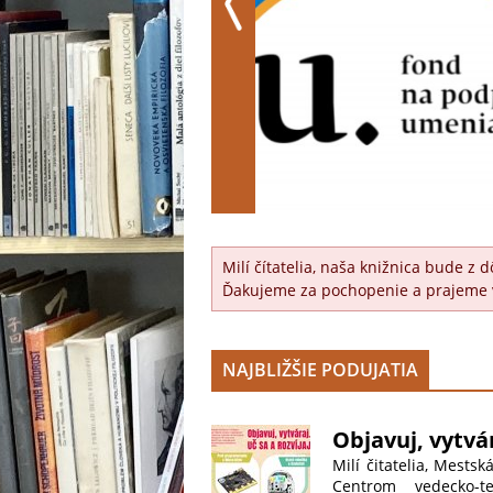
Milí čítatelia, naša knižnica bude 
Ďakujeme za pochopenie a prajeme 
NAJBLIŽŠIE PODUJATIA
Objavuj, vytvár
Milí čitatelia, Mests
Centrom vedecko-t