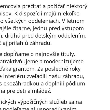
mcovia prečítať a požičať niektorý
pisov. K dispozícii majú niekoľko
vo všetkých oddeleniach. V letnom
jšie čitárne, jednu pred vstupom
ch, druhú pred detským oddelením,
ť aj priľahlú záhradu.
 dopĺňame o najnovšie tituly.
zatraktívňujeme a modernizujeme
 vďaka grantom. Za posledné roky
interiéru zveľadili našu záhradu,
 s ekozáhradkou a doplnili pódium
ia pre deti a mládež.
ických výpožičných služieb sa na
e podieľame aj usporadúvaním