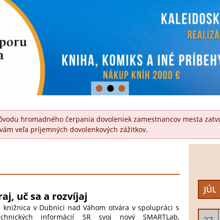
1
2
3
z dôvodu hromadného čerpania dovoleniek zamestnancov mesta zatvor
vám veľa príjemných dovolenkových zážitkov.
JÚL
aj, uč sa a rozvíjaj
ká knižnica v Dubnici nad Váhom otvára v spolupráci s
echnických informácií SR svoj nový SMARTLab,