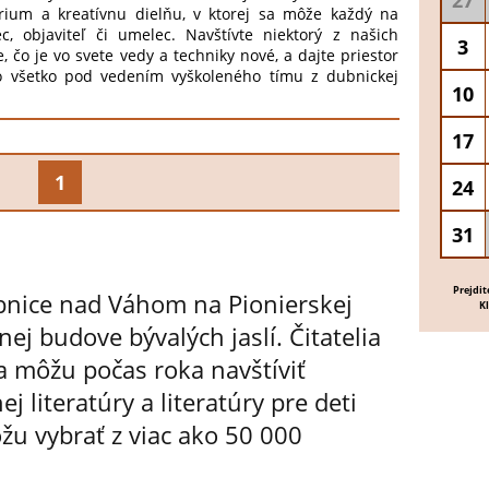
27
órium a kreatívnu dielňu, v ktorej sa môže každý na
ec, objaviteľ či umelec. Navštívte niektorý z našich
3
e, čo je vo svete vedy a techniky nové, a dajte priestor
 To všetko pod vedením vyškoleného tímu z dubnickej
10
o môžete v SMARTLabe nájsť? Prvé programovanie s
 robotiku s Ozobotmi, Programovateľné LEGO SPIKE.
ám bude k dispozícii 3D tlačiareň, Rezací ploter,
17
a termolis na výrobu hrnčekov a tričiek, kreatívne sady
 miest na kurz je limitovaný a vstup je možný len s
1
24
ovať sa budete môcť na kniznica@dubnica.eu. Tešíme
31
Prejdit
Dubnice nad Váhom na Pionierskej
K
nej budove bývalých jaslí. Čitatelia
ia môžu počas roka navštíviť
j literatúry a literatúry pre deti
ôžu vybrať z viac ako 50 000