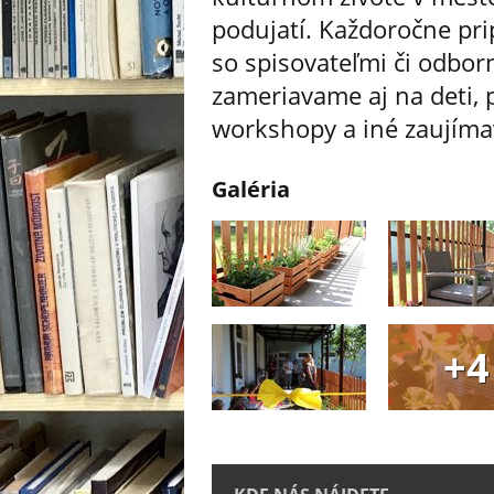
podujatí. Každoročne pri
so spisovateľmi či odbo
zameriavame aj na deti, 
workshopy a iné zaujíma
Galéria
+4