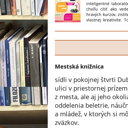
inteligentné laborat
chvíľu cítiť ako ved
hravých kurzov, zistit
vlastnej kreativite.
knižnice. Čo všetk
Micro:bitmi , Hravú
Počas celého roka V
Sublimačná tlačiareň 
na pyrografiu. Počet
rezerváciou. Prihlas
sa na Vás
Mestská knižnica
sídli v pokojnej štvrti 
ulici v priestornej prízem
z mesta, ale aj jeho okol
oddelenia beletrie, náučne
a mládež, v ktorých si m
zväzkov.